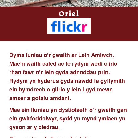
Oriel
Dyma luniau o’r gwaith ar Lein Amlwch.
Mae’n waith caled ac fe rydym wedi clirio
rhan fawr o’r lein gyda adnoddau prin.
Rydym yn hyderus gyda nawdd fe gyflymith
ein hymdrech o glirio y lein i gyd mewn
amser a gofalu amdani.
Mae ein lluniau yn dystiolaeth o’r gwaith gan
ein gwirfoddolwyr, sydd yn mynd ymlaen yn
gyson ar y cledrau.