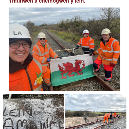
Ymunwch a chefnogwch y lein.