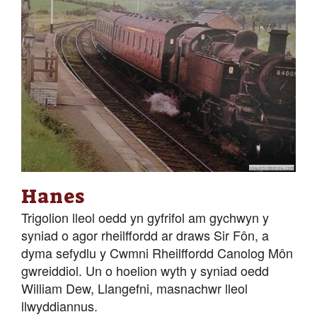
Hanes
Trigolion lleol oedd yn gyfrifol am gychwyn y
syniad o agor rheilffordd ar draws Sir Fôn, a
dyma sefydlu y Cwmni Rheilffordd Canolog Môn
gwreiddiol. Un o hoelion wyth y syniad oedd
William Dew, Llangefni, masnachwr lleol
llwyddiannus.