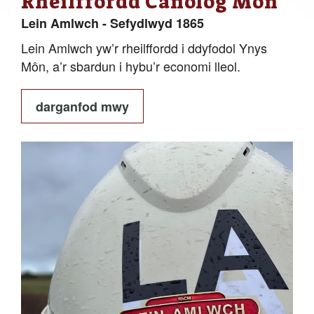
Rheilffordd Canolog Môn
Lein Amlwch - Sefydlwyd 1865
Lein Amlwch yw’r rheilffordd i ddyfodol Ynys
Môn, a’r sbardun i hybu’r economi lleol.
darganfod mwy