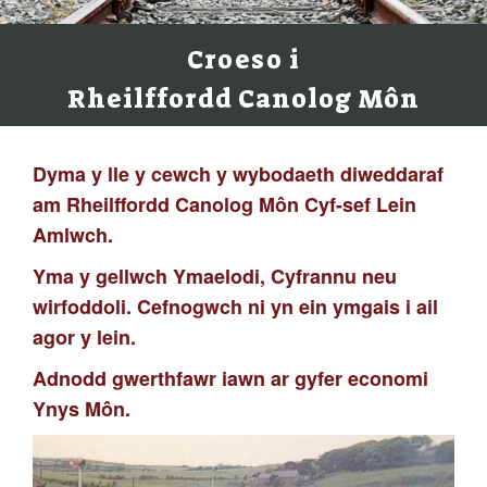
Croeso i
Rheilffordd Canolog Môn
Dyma y lle y cewch y wybodaeth diweddaraf
am Rheilffordd Canolog Môn Cyf-sef Lein
Amlwch.
Yma y gellwch Ymaelodi, Cyfrannu neu
wirfoddoli. Cefnogwch ni yn ein ymgais i ail
agor y lein.
Adnodd gwerthfawr iawn ar gyfer economi
Ynys Môn.