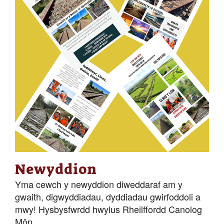
Newyddion
Yma cewch y newyddion diweddaraf am y
gwaith, digwyddiadau, dyddiadau gwirfoddoli a
mwy! Hysbysfwrdd hwylus Rheilffordd Canolog
Môn.