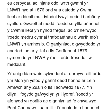
eu cerbydau ac injans oddi wrth gwmni yr
LNWR hyd at 1876 ond yna cafodd y Cwmni
lleol ar ddeall mai dyfodol tywyll oedd i barhâd y
cynllun. Gwaethaf modd ’roedd sefyllfa ariannol
y Cwmni lleol yn hynod fregus, ac o’r herwydd
’roedd medru cynnal trafodaethau o werth efo’r
LNWR yn amhosib. O ganlyniad, digwyddodd yr
anorfod, ac ar y 1af o fis Gorffennaf 1876
cymerodd yr LNWR y rheilffordd trosodd i’w
meddiant.
Yr unig ddamwain sylweddol ar unrhyw reilffordd
ym Môn yn ystod y ganrif oedd honno ar Lein
Amlwch ar y 29ain o fis Tachwedd 1877. Yn
dilyn llifogydd gafwyd yn yr Hydref, ’roedd yr
afonydd yn gorlifo ac o ganlyniad fe chwalwyd
Pont Caemawr, tua milltir i’r gogledd o Lannerch