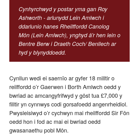
Cynhyrchwyd y postar yma gan Roy
Ashworth - arlunydd Lein Amlwch i
ddarlunio hanes Rheilffordd Canolog
Môn (Lein Amlwch), ynghyd â'r hen lein o
Bentre Berw i Draeth Coch/ Benllech ar
hyd y blynyddoedd.
Cynllun wedi ei saernïo ar gyfer 18 milltir o
reilffordd o’r Gaerwen i Borth Amlwch oedd y
bwriad ac amcangyfrifwyd y gôst tua £7,000 y
filltir yn cynnwys codi gorsafoedd angenrheidiol.
Pwysleisiwyd o’r cychwyn mai rheilffordd Sir Fôn
oedd hon i fod ac mai ei bwriad oedd
gwasanaethu pobl Môn.