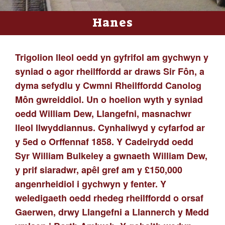
Hanes
Trigolion lleol oedd yn gyfrifol am gychwyn y
syniad o agor rheilffordd ar draws Sir Fôn, a
dyma sefydlu y Cwmni Rheilffordd Canolog
Môn gwreiddiol. Un o hoelion wyth y syniad
oedd William Dew, Llangefni, masnachwr
lleol llwyddiannus. Cynhaliwyd y cyfarfod ar
y 5ed o Orffennaf 1858. Y Cadeirydd oedd
Syr William Bulkeley a gwnaeth William Dew,
y prif siaradwr, apêl gref am y £150,000
angenrheidiol i gychwyn y fenter. Y
weledigaeth oedd rhedeg rheilffordd o orsaf
Gaerwen, drwy Llangefni a Llannerch y Medd