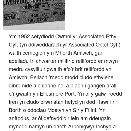
Ym 1952 sefydlodd Cwmni yr Associated Ethyl
Cyf. (yn ddiweddarach yr Associated Octel Cyf.)
waith cemegion ym Mhorth Amlwch, gan
adeiladu tri chwarter milltir o reilffordd er mwyn
medru cysylltu’r gwaith efo’r brif reilffordd yn
Amlwch. Bellach ’roedd modd cludo ethylene
dibromide a chlorine nol a blaen i gangen arall
o’r gwaith yn Ellesmere Port. Yn ôl y galw ’roedd
trên yn cludo brwmstan hefyd yn dod i lawr i’r
Borth o ddociau Mostyn yn Sir y Fflint. Yn
anffodus, ar ôl defnyddio’r lein am ddeugain
mynedd namyn un daeth Arbenigwyr Iechyd a