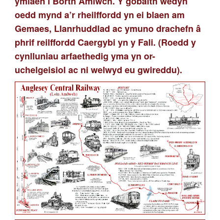
ymlaen i Borth Amlwch. Y gobaith wedyn
oedd mynd a’r rheilffordd yn ei blaen am
Gemaes, Llanrhuddlad ac ymuno drachefn â
phrif reilffordd Caergybi yn y Fali. (Roedd y
cynlluniau arfaethedig yma yn or-
uchelgeisiol ac ni welwyd eu gwireddu).