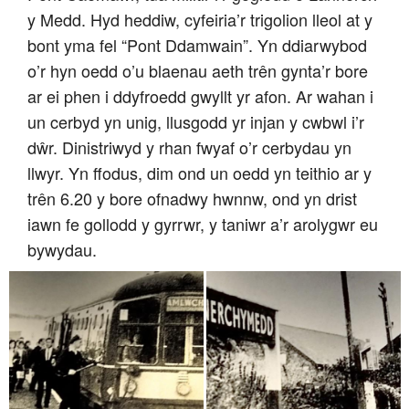
y Medd. Hyd heddiw, cyfeiria’r trigolion lleol at y
bont yma fel “Pont Ddamwain”. Yn ddiarwybod
o’r hyn oedd o’u blaenau aeth trên gynta’r bore
ar ei phen i ddyfroedd gwyllt yr afon. Ar wahan i
un cerbyd yn unig, llusgodd yr injan y cwbwl i’r
dŵr. Dinistriwyd y rhan fwyaf o’r cerbydau yn
llwyr. Yn ffodus, dim ond un oedd yn teithio ar y
trên 6.20 y bore ofnadwy hwnnw, ond yn drist
iawn fe gollodd y gyrrwr, y taniwr a’r arolygwr eu
bywydau.