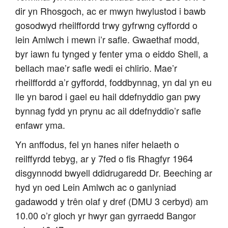
dir yn Rhosgoch, ac er mwyn hwylustod i bawb
gosodwyd rheilffordd trwy gyfrwng cyffordd o
lein Amlwch i mewn i’r safle. Gwaethaf modd,
byr iawn fu tynged y fenter yma o eiddo Shell, a
bellach mae’r safle wedi ei chlirio. Mae’r
rheilffordd a’r gyffordd, foddbynnag, yn dal yn eu
lle yn barod i gael eu hail ddefnyddio gan pwy
bynnag fydd yn prynu ac ail ddefnyddio’r safle
enfawr yma.
Yn anffodus, fel yn hanes nifer helaeth o
reilffyrdd tebyg, ar y 7fed o fis Rhagfyr 1964
disgynnodd bwyell ddidrugaredd Dr. Beeching ar
hyd yn oed Lein Amlwch ac o ganlyniad
gadawodd y trên olaf y dref (DMU 3 cerbyd) am
10.00 o’r gloch yr hwyr gan gyrraedd Bangor