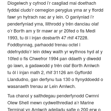
Diogelwch y cyfnod i’r casgliad mai doethach
fyddai cludo’r cemegion peryglus yma ar y ffordd
fawr yn hytrach nac ar y lein. O ganlyniad i’r
penderfyniad yma, llithrodd y trên danciau olaf
o’r Borth am y tir mawr ar yr 20fed o fis Medi
1993, tu ôl i injan dosbarth 47 rhif 47228.
Foddbynnag, parhaodd trenau octel i
ddefnyddio’r lein ddwy waith yr wythnos hyd at y
10fed o fis Chwefror 1994 pan ddaeth y diwedd
go iawn, a gadawodd y trên olaf Borth Amlwch
tu ôl i injan math 2, rhif 31126 am Gyffordd
Llandudno, gan derfynu tua 130 o flynyddoedd o
wasanaeth trenau ar Lein Amlwch.
Tua chanol y saithdegau penderfynodd Cwmni
Olew Shell mewn cydweithrediad a’r Marine
Terminal yn Amlwch adeiladu safle o 200 erw o