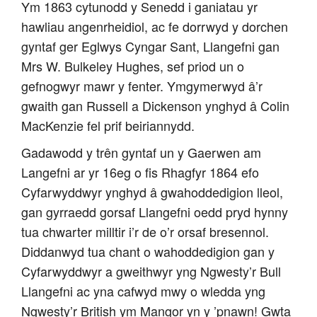
Ym 1863 cytunodd y Senedd i ganiatau yr
hawliau angenrheidiol, ac fe dorrwyd y dorchen
gyntaf ger Eglwys Cyngar Sant, Llangefni gan
Mrs W. Bulkeley Hughes, sef priod un o
gefnogwyr mawr y fenter. Ymgymerwyd â’r
gwaith gan Russell a Dickenson ynghyd â Colin
MacKenzie fel prif beiriannydd.
Gadawodd y trên gyntaf un y Gaerwen am
Langefni ar yr 16eg o fis Rhagfyr 1864 efo
Cyfarwyddwyr ynghyd â gwahoddedigion lleol,
gan gyrraedd gorsaf Llangefni oedd pryd hynny
tua chwarter milltir i’r de o’r orsaf bresennol.
Diddanwyd tua chant o wahoddedigion gan y
Cyfarwyddwyr a gweithwyr yng Ngwesty’r Bull
Llangefni ac yna cafwyd mwy o wledda yng
Ngwesty’r British ym Mangor yn y ’pnawn! Gwta