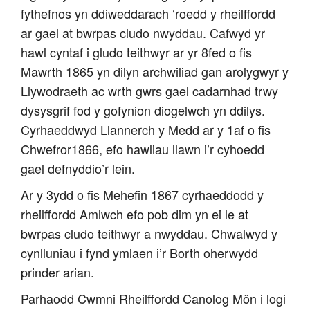
fythefnos yn ddiweddarach ‘roedd y rheilffordd
ar gael at bwrpas cludo nwyddau. Cafwyd yr
hawl cyntaf i gludo teithwyr ar yr 8fed o fis
Mawrth 1865 yn dilyn archwiliad gan arolygwyr y
Llywodraeth ac wrth gwrs gael cadarnhad trwy
dysysgrif fod y gofynion diogelwch yn ddilys.
Cyrhaeddwyd Llannerch y Medd ar y 1af o fis
Chwefror1866, efo hawliau llawn i’r cyhoedd
gael defnyddio’r lein.
Ar y 3ydd o fis Mehefin 1867 cyrhaeddodd y
rheilffordd Amlwch efo pob dim yn ei le at
bwrpas cludo teithwyr a nwyddau. Chwalwyd y
cynlluniau i fynd ymlaen i’r Borth oherwydd
prinder arian.
Parhaodd Cwmni Rheilffordd Canolog Môn i logi